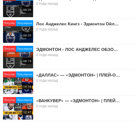
2 года назад
Благодаря этой победе счет в серии стал равны 1:1. Третий матч
09:09
состоится 7 мая и пройдет в Лос-Анджелесе.
ГРУППА ВК С ПОЛНЫМИ МАТЧАМИ НХЛ -
Лос Анджелес Кингз - Эдмонтон Ойлерз Плей-офф Раунд 1 Игра 3 Обзор матча 27.04.2024
Популяр.
Популярное
https://vk.com/nhl_full_match
2 года назад
ГРУППА ВК С ТРАНСЛЯЦИЯМИ МАТЧЕЙ -
09:05
https://vk.com/nhl__online
ЭДМОНТОН - ЛОС АНДЖЕЛЕС ОБЗОР МАТЧА 17.11.2022
Популяр.
Популярное
#НХЛОБЗОР#НХЛ#ХОККЕЙ
3 года назад
08:19
«ДАЛЛАС» — «ЭДМОНТОН» | ПЛЕЙ-ОФФ | 1/2 | ИГРА 1 | ОБЗОР МАТЧА | 24.05.2024
Популяр.
Популярное
2 года назад
14:16
«ВАНКУВЕР» — «ЭДМОНТОН» | ПЛЕЙ-ОФФ | 1/4 | ИГРА 7 | ОБЗОР МАТЧА | 21.05.2024
Популяр.
Популярное
2 года назад
12:47