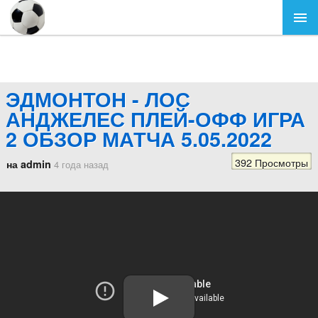
ЭДМОНТОН - ЛОС
АНДЖЕЛЕС ПЛЕЙ-ОФФ ИГРА
2 ОБЗОР МАТЧА 5.05.2022
392 Просмотры
на admin
4 года назад