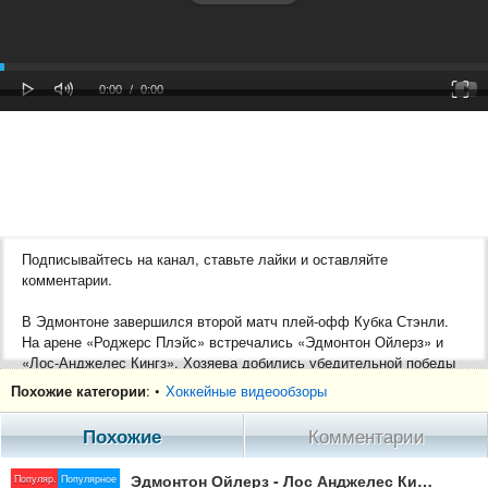
oaded
Progress
0%
: 0%
Play
Mute
Fulls
Current
Duration
0:00
/
0:00
Time
Time
Подписывайтесь на канал, ставьте лайки и оставляйте
комментарии.
В Эдмонтоне завершился второй матч плей-офф Кубка Стэнли.
На арене «Роджерс Плэйс» встречались «Эдмонтон Ойлерз» и
«Лос-Анджелес Кингз». Хозяева добились убедительной победы
(6:0).
Похожие категории
: •
Хоккейные видеообзоры
В составе «Эдмонтона» Эвандер Кейн оформил дубль. Еще по
Похожие
Комментарии
шайбе забросили Леон Драйзайтль, Дарнелл Нурс, Райан
Маклеод и Ессе Пулюярви.
Эдмонтон Ойлерз - Лос Анджелес Кингз Плей-офф Раунд 1 Игра 2 Обзор матча 25.04.2024
Популяр.
Популярное