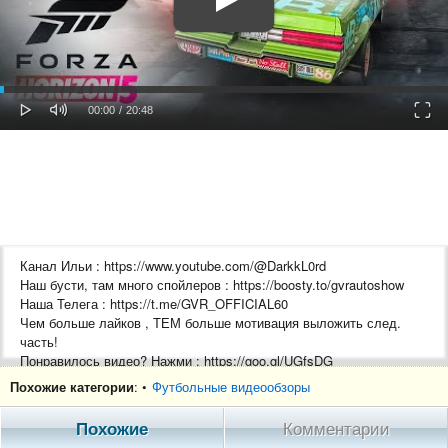
oaded
Progress
0%
: 0%
Play
Mute
Fulls
Current
Duration
00:00
/
20:48
Time
Time
Канал Ильи : https://www.youtube.com/@DarkkL0rd
Наш бусти, там много спойлеров : https://boosty.to/gvrautoshow
Наша Телега : https://t.me/GVR_OFFICIAL60
Чем больше лайков , ТЕМ больше мотивация выложить след.
часть!
Понравилось видео? Нажми : https://goo.gl/UGfsDG
Автомобильный канал : https://goo.gl/VPWmWU
Похожие категории
: •
Футбольные видеообзоры
Павел ВК : https://goo.gl/idNW3n
Макс ВК : https://goo.gl/WAZg7i
Похожие
Комментарии
Канал Макса : https://goo.gl/oR4oVz