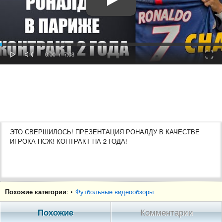
oaded
Progress
0%
: 0%
Play
Mute
Fulls
Current
Duration
0:00
/
7:08
Time
Time
ЭТО СВЕРШИЛОСЬ! ПРЕЗЕНТАЦИЯ РОНАЛДУ В КАЧЕСТВЕ
ИГРОКА ПСЖ! КОНТРАКТ НА 2 ГОДА!
ПОДПИСЫВАЙСЯ И ПОБЕЖДАЙ С НАМИ: http://bit.ly/39VXULx
Похожие категории
: •
Футбольные видеообзоры
Похожие
Комментарии