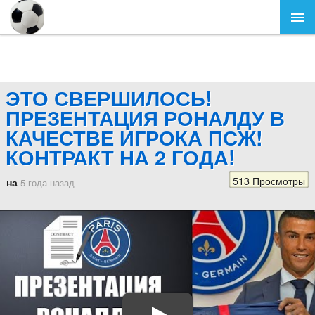
ЭТО СВЕРШИЛОСЬ!
ПРЕЗЕНТАЦИЯ РОНАЛДУ В
КАЧЕСТВЕ ИГРОКА ПСЖ!
КОНТРАКТ НА 2 ГОДА!
513 Просмотры
на
5 года назад