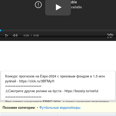
oaded
Progress
0%
: 0%
Play
Mute
Fulls
Current
Duration
0:00
/
0:00
Time
Time
Конкурс прогнозов на Евро-2024 с призовым фондом в 1,5 млн
рублей - https://clck.ru/3BFMyH
➖➖➖➖➖➖➖➖➖➖➖➖➖➖
⚠️Смотрите другие ролики на бусти - https://boosty.to/rosfut
➖➖➖➖➖➖➖➖➖➖➖➖➖➖
Уже завтра начинается ЕВРО 2024, а также начинают подготовку
к новому сезону РПЛ сразу несколько клубов, включая
Похожие категории
: •
Футбольные видеообзоры
Краснодар - ну, а как там продвигаются трансферы у российских