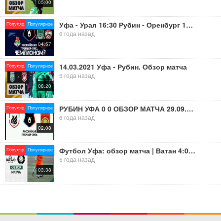
05:00
Уфа - Урал 16:30 Рубин - Оренбург 18:30 Краснодар - Зенит.20-30.5 июля 2020 г.СУПЕРПРОГНОЗ.
Популяр.
Популярное
6 года назад
04:57
14.03.2021 Уфа - Рубин. Обзор матча
Популяр.
Популярное
5 года назад
08:20
РУБИН УФА 0 0 ОБЗОР МАТЧА 29.09.2019 ВИДЕО ОБЗОР ФУТБОЛ ИГРУШКИ
Популяр.
Популярное
6 года назад
02:08
Футбол Уфа: обзор матча | Ватан 4:0 ЛФК Уфа Юнайтед
Популяр.
Популярное
5 года назад
03:38