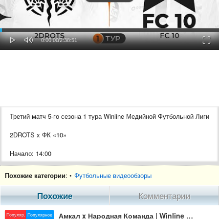
oaded
Progress
0%
: 0%
Play
Mute
Fulls
Current
Duration
0:00:00
/
2:38:51
Time
Time
Третий матч 5-го сезона 1 тура Winline Медийной Футбольной Лиги
2DROTS x ФК «10»
Начало: 14:00
Похожие категории
: •
Футбольные видеообзоры
Ребёнку нужна помощь! Её зовут Лилия. Она дочка сотрудника
съёмочной группы лиги.
Похожие
Комментарии
Сейчас ей 4 года, несмотря на старание родителей, ее болезнь
Амкал x Народная Команда | Winline Медийная Футбольная Лига | 5 сезон
Популяр.
Популярное
тормозит развитие на 2-3 года.