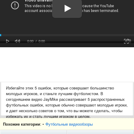
oaded
Progress
0%
: 0%
Play
Mute
Fulls
Current
Duration
0:00
/
0:00
Time
Time
Избегайте этих 5 ошибок, которые совершает большинство
молодых игроков, и станьте лучшим футболистом. В
сегодняшнем видео JayMike рассматривает 5 распространенных
футбольных ошибок, которые обычно совершают молодые игроки,
и дает несколько советов о том, что вы можете сделать, чтобы
избежать их и стать лучшим игроком в целом.
Похожие категории
: •
Футбольные видеообзоры
Если вы хотите вы хотите начать играть лучше ваших товарищей,
тренироваться больше всех и знать о последних новостях мира