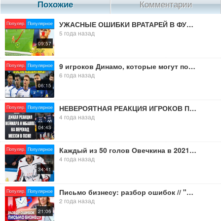
Похожие
Комментарии
тогда вам в Закреплённый Коментарий.
УЖАСНЫЕ ОШИБКИ ВРАТАРЕЙ В ФУТБОЛЕ, КОТОРЫЕ СТОИЛИ МНОГОГО
Популяр.
Популярное
Изучайте футбольные навыки вместе с Unisport и читайте,
5 года назад
смотрите последние обзоры, видео тренировки.
09:57
#футбол #спорт #тренировка #football #sports #tranding #ball #мяч
#barcelona #мотивациянауспех #motivation #motivational #dribbling
9 игроков Динамо, которые могут покинуть клуб после карантина!
Популяр.
Популярное
#pass #ballmaster #youtube #fyp #rek
6 года назад
06:15
НЕВЕРОЯТНАЯ РЕАКЦИЯ ИГРОКОВ ПСЖ НА ПЕРЕХОД МЕССИ В КОМАНДУ! МЕССИ УЖЕ ИГРОК ПСЖ
Популяр.
Популярное
4 года назад
04:43
Каждый из 50 голов Овечкина в 2021 году
Популяр.
Популярное
4 года назад
34:41
Письмо бизнесу: разбор ошибок // "Клуб фандрайзеров"
Популяр.
Популярное
2 года назад
21:06