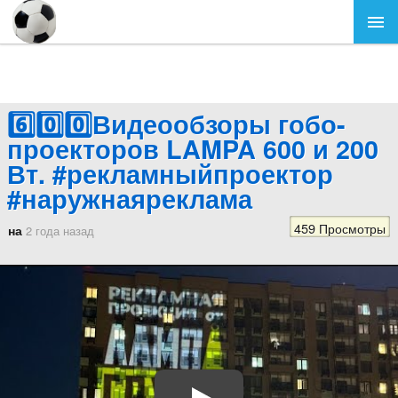
6️⃣0️⃣0️⃣Видеообзоры гобо-
проекторов LAMPA 600 и 200
Вт. #рекламныйпроектор
#наружнаяреклама
459 Просмотры
на
2 года назад