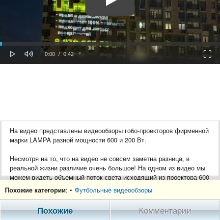
oaded
Progress
0%
: 0%
Play
Mute
Fulls
Current
Duration
0:00
/
0:42
Time
Time
На видео представлены видеообзоры гобо-проекторов фирменной
марки LAMPA разной мощности 600 и 200 Вт.
Несмотря на то, что на видео не совсем заметна разница, в
реальной жизни различие очень большое! На одном из видео мы
можем видеть объемный поток света исходящий из проектора 600
Вт . Использовалась также 10 градусная оптика, что позволяет
Похожие категории
: •
Футбольные видеообзоры
сделать изображение невероятно ярким и четким, так как
фокусируется поток света.
Похожие
Комментарии