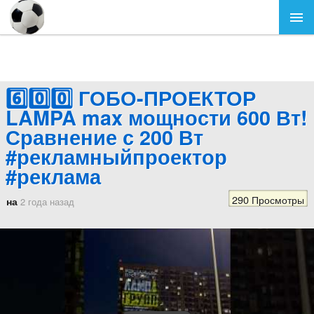
6️⃣0️⃣0️⃣ ГОБО-ПРОЕКТОР
LAMPA max мощности 600 Вт!
Сравнение с 200 Вт
#рекламныйпроектор
#реклама
290 Просмотры
на
2 года назад