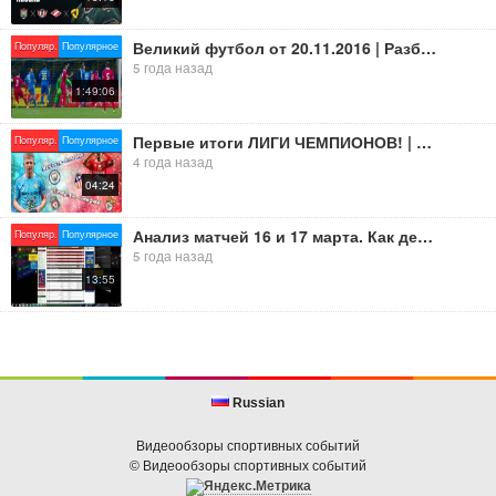
Великий футбол от 20.11.2016 | Разбор матча Украина - Сербия, обзоры матчей 15 тура УПЛ
Популяр.
Популярное
5 года назад
1:49:06
Первые итоги ЛИГИ ЧЕМПИОНОВ! | Обзоры матчей Ман Сити - Атлетико и Ливерпуль - Бенфика #футбол #лч
Популяр.
Популярное
4 года назад
04:24
Анализ матчей 16 и 17 марта. Как делать ставки? Аналитика футбольных матчей. Ставки на спорт.
Популяр.
Популярное
5 года назад
13:55
Russian
Видеообзоры спортивных событий
© Видеообзоры спортивных событий