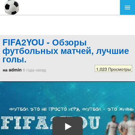
FIFA2YOU - Обзоры
футбольных матчей, лучшие
голы.
1,023 Просмотры
на admin
6 года назад