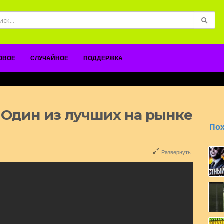
ОВОЕ
СЛУЧАЙНОЕ
ПОДДЕРЖКА
 Один из лучших на рынке
По
Развернуть