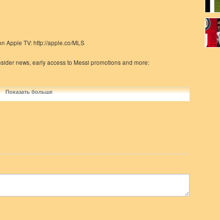
 Apple TV: http://apple.co/MLS
insider news, early access to Messi promotions and more:
Показать больше
MLS
s official website: http://www.MLSsoccer.com