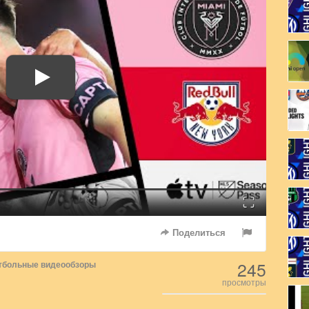
Fullscreen
Поделиться
245
тбольные видеообзоры
просмотры