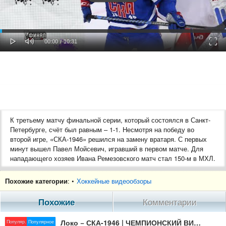
oaded
Progress
0%
: 0%
Play
Mute
Fulls
Current
Duration
00:00
/
10:31
Time
Time
К третьему матчу финальной серии, который состоялся в Санкт-
Петербурге, счёт был равным – 1-1. Несмотря на победу во
второй игре, «СКА-1946» решился на замену вратаря. С первых
минут вышел Павел Мойсевич, игравший в первом матче. Для
нападающего хозяев Ивана Ремезовского матч стал 150-м в МХЛ.
«СКА-1946» одержал победу со счётом 2:1 благодаря голам
Похожие категории
: •
Хоккейные видеообзоры
Арсения Коромыслова и Григория Осипова, которые также
записали на свой счёт по голевой передаче. Ассистентским
Похожие
Комментарии
дублем отметился Матвей Короткий. Павел Мойсевич отразил 27
бросков. Гостям не помог ранний гол Максима Коростелёва.
Локо − СКА-1946 | ЧЕМПИОНСКИЙ ВИДЕООБЗОР |МХЛ Финал Кубка Харламова 2024| Матч №5 |СКА-1946 −ЧЕМПИОН
Популяр.
Популярное